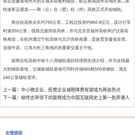
轨在安徽省亳州市的古城东站顺利铺设，标志着我国华东地区第二条
快速客运通道——商（丘）合（肥）杭（州）高铁正式开始铺轨。
商合杭高铁全长约795公里，工程总投资约960.8亿元，设计行车
时速350公里，线路北接郑徐高铁，并与北京至福州高铁和沪汉蓉高
铁相连，在杭州通过宁杭高铁与京沪高铁相通，是纵贯安徽省全境、
连接中原、江淮与长三角地区的重要交通主干线。
据商合杭高铁中铁十八局铺轨项目经理周先强介绍，作为全线最
大的铺轨基地，古城集铺轨基地可同时存储960根500米钢轨，满足
240公里铺轨需求。
上一篇：
中小微企业、民营企业减税降费有望成为两会热点
下一篇：
柳传志带领下的联想成为中国互联网史上第一批弄潮人
友情链接