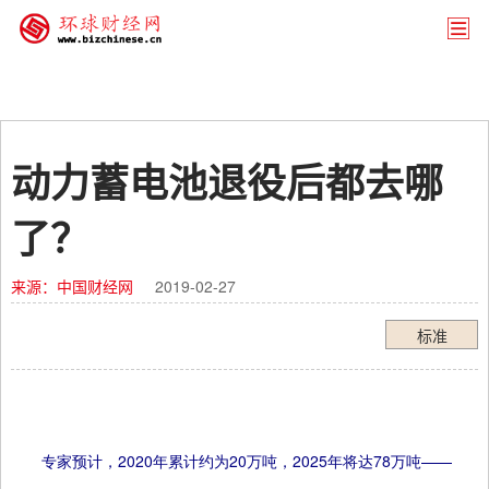
动力蓄电池退役后都去哪
了？
来源：中国财经网
2019-02-27
标准
专家预计，2020年累计约为20万吨，2025年将达78万吨——